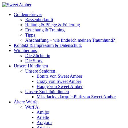
Goldenretriever
Rassenherkunft
Haltung & Pflege & Fütterung
Erziehung & Training
Tipps
Anschaffung – wie finde ich meinen Traumhund?
Kontakt & Impressum & Datenschutz
Wir über uns
Die Züchterin
Die Story
Unsere Hündinnen
Unsere Senioren
Bonita von Sweet Amber
Crazy von Sweet Amber
Happy von Sweet Amber
Unsere Zuchthündinnen
Miss Jacky -Jacquie Pink von Sweet Amber
Ältere Würfe
Wurf A.
Amigo
Arielle
Aragorn
Amaya