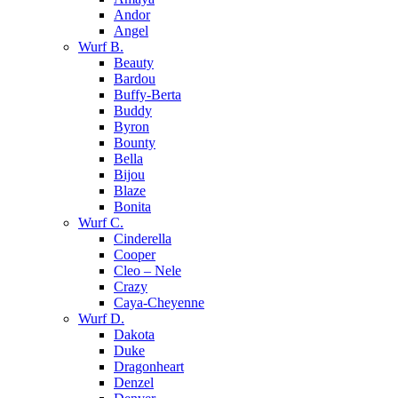
Andor
Angel
Wurf B.
Beauty
Bardou
Buffy-Berta
Buddy
Byron
Bounty
Bella
Bijou
Blaze
Bonita
Wurf C.
Cinderella
Cooper
Cleo – Nele
Crazy
Caya-Cheyenne
Wurf D.
Dakota
Duke
Dragonheart
Denzel