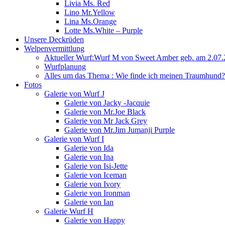
Livia Ms. Red
Lino Mr.Yellow
Lina Ms.Orange
Lotte Ms.White – Purple
Unsere Deckrüden
Welpenvermittlung
Aktueller Wurf:Wurf M von Sweet Amber geb. am 2.07
Wurfplanung
Alles um das Thema : Wie finde ich meinen Traumhund?
Fotos
Galerie von Wurf J
Galerie von Jacky -Jacquie
Galerie von Mr.Joe Black
Galerie von Mr Jack Grey
Galerie von Mr.Jim Jumanji Purple
Galerie von Wurf I
Galerie von Ida
Galerie von Ina
Galerie von Isi-Jette
Galerie von Iceman
Galerie von Ivory
Galerie von Ironman
Galerie von Ian
Galerie Wurf H
Galerie von Happy