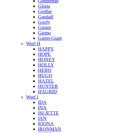
Gentleman
Gloria
Gerthie
Gandalf
Goofy
Ginger
Gizmo
Garret-Giant
Wurf H
HAPPY
HOPE
HONEY
HOLLY
HERO
HUGO
HAZEL
HUNTER
HAGRID
Wurf I
IDA
INA
ISI-JETTE
IAN
IOONA
IRONMAN