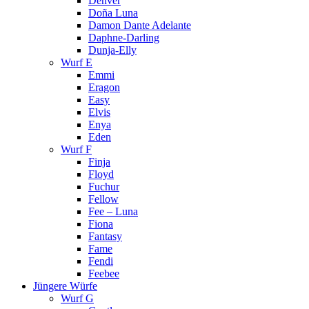
Denver
Doña Luna
Damon Dante Adelante
Daphne-Darling
Dunja-Elly
Wurf E
Emmi
Eragon
Easy
Elvis
Enya
Eden
Wurf F
Finja
Floyd
Fuchur
Fellow
Fee – Luna
Fiona
Fantasy
Fame
Fendi
Feebee
Jüngere Würfe
Wurf G