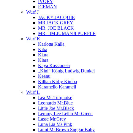
IVORY
ICEMAN
Wurf J
JACKY-JACQUIE
MR.JACK GREY
MR. JOE BLACK
MR. JIM JUMANJI PURPLE
Wurf K
Karlotta Kalla
Kiba
Kiara
Klara
Kaya Kassiopeia
„Kini“ König Ludwig Dunkel
Keanu
Killian Kirby Kimba
Karamello Karamell
Wurf L
Lea Ms.Turquoise
Leonardo Mr.Blue
Little Joe Mr.Black
Lemmy Lee Leiho Mr Green
Lasse Mr.Grey
Luna Lia Ms.Pink
Lumi Mr.Brown Suggar Baby