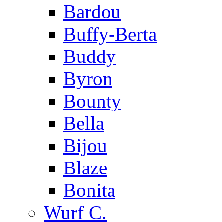
Bardou
Buffy-Berta
Buddy
Byron
Bounty
Bella
Bijou
Blaze
Bonita
Wurf C.