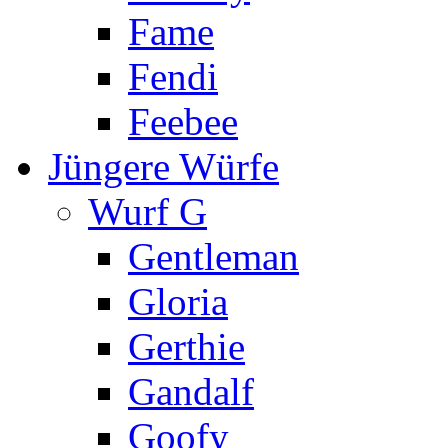
Fame
Fendi
Feebee
Jüngere Würfe
Wurf G
Gentleman
Gloria
Gerthie
Gandalf
Goofy