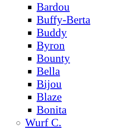
Bardou
Buffy-Berta
Buddy
Byron
Bounty
Bella
Bijou
Blaze
Bonita
Wurf C.