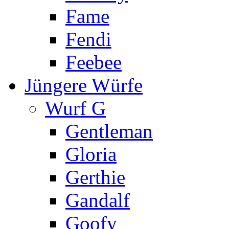
Fame
Fendi
Feebee
Jüngere Würfe
Wurf G
Gentleman
Gloria
Gerthie
Gandalf
Goofy