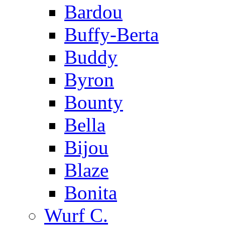
Bardou
Buffy-Berta
Buddy
Byron
Bounty
Bella
Bijou
Blaze
Bonita
Wurf C.