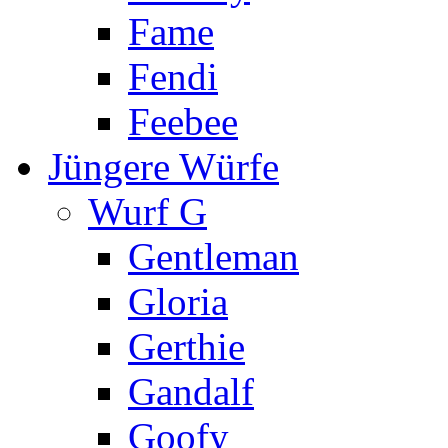
Fame
Fendi
Feebee
Jüngere Würfe
Wurf G
Gentleman
Gloria
Gerthie
Gandalf
Goofy