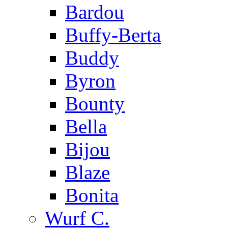
Bardou
Buffy-Berta
Buddy
Byron
Bounty
Bella
Bijou
Blaze
Bonita
Wurf C.