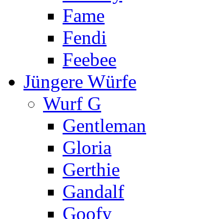
Fame
Fendi
Feebee
Jüngere Würfe
Wurf G
Gentleman
Gloria
Gerthie
Gandalf
Goofy