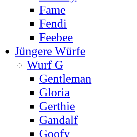
Fame
Fendi
Feebee
Jüngere Würfe
Wurf G
Gentleman
Gloria
Gerthie
Gandalf
Goofy