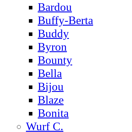
Bardou
Buffy-Berta
Buddy
Byron
Bounty
Bella
Bijou
Blaze
Bonita
Wurf C.